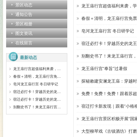
景区动态
龙王庙行宫超值福利来袭，学
通知公告
春假＋清明，龙王庙行宫免票
景区相册
皂河龙王庙行宫 冬日研学记
图文资讯
在线留言
宿迁必打卡！穿越历史的龙王
别翻史书了！来龙王庙行宫，
最新动态
龙王庙行宫“奉旨”过暑假
龙王庙行宫超值福利来袭，学生免费、门票特惠、拼团精讲等超划算！
春假＋清明，龙王庙行宫免票啦！！
探秘敕建安澜龙王庙：穿越时
皂河龙王庙行宫 冬日研学记
宿迁必打卡！穿越历史的龙王庙行宫，藏着你不知道的惊喜
免费！免费！免费！跟着苏超
宿迁必打卡！穿越历史的龙王庙行宫，藏着你不知道的惊喜
宿迁打卡新发现｜跟着“小格
别翻史书了！来龙王庙行宫，让这些守护者告诉你皇家秘密！
龙王庙行宫景区积极开展“国
大型柳琴戏《古镇酒坊》打磨