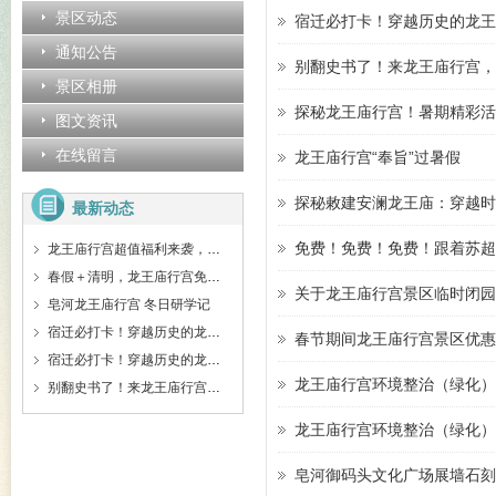
景区动态
宿迁必打卡！穿越历史的龙王
通知公告
别翻史书了！来龙王庙行宫，
景区相册
探秘龙王庙行宫！暑期精彩活
图文资讯
在线留言
龙王庙行宫“奉旨”过暑假
探秘敕建安澜龙王庙：穿越时
最新动态
免费！免费！免费！跟着苏超
龙王庙行宫超值福利来袭，学生免费、门票特惠、拼团精讲等超划算！
春假＋清明，龙王庙行宫免票啦！！
关于龙王庙行宫景区临时闭园
皂河龙王庙行宫 冬日研学记
宿迁必打卡！穿越历史的龙王庙行宫，藏着你不知道的惊喜
春节期间龙王庙行宫景区优惠
宿迁必打卡！穿越历史的龙王庙行宫，藏着你不知道的惊喜
龙王庙行宫环境整治（绿化）
别翻史书了！来龙王庙行宫，让这些守护者告诉你皇家秘密！
龙王庙行宫环境整治（绿化）
皂河御码头文化广场展墙石刻