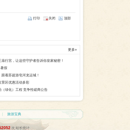
打印
关闭
顶部
更多»
王庙行宫，让这些守护者告诉你皇家秘密！
过暑假
！跟着苏超游皂河龙运城！
宫景区优惠活动多彩
治（绿化）工程 竞争性磋商公告
|
旅游宝典
52052
次
站长统计