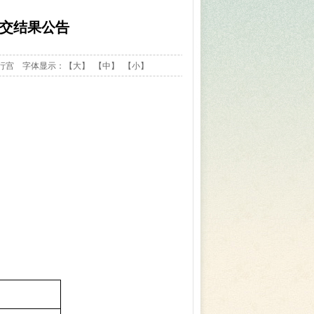
成交结果公告
王庙行宫 字体显示：
【大】
【中】
【小】