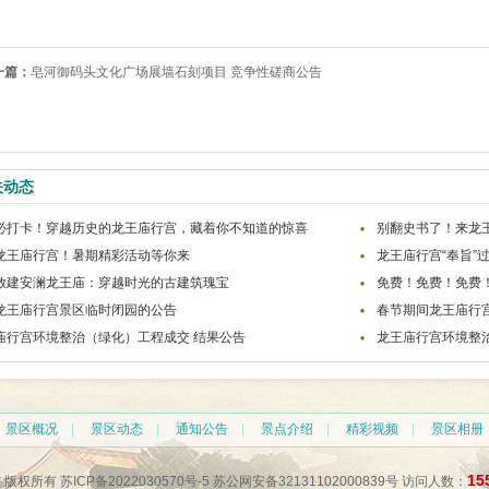
一篇：
皂河御码头文化广场展墙石刻项目 竞争性磋商公告
关动态
必打卡！穿越历史的龙王庙行宫，藏着你不知道的惊喜
别翻史书了！来龙
龙王庙行宫！暑期精彩活动等你来
龙王庙行宫“奉旨”
敕建安澜龙王庙：穿越时光的古建筑瑰宝
免费！免费！免费
龙王庙行宫景区临时闭园的公告
春节期间龙王庙行
庙行宫环境整治（绿化）工程成交 结果公告
龙王庙行宫环境整
|
景区概况
|
景区动态
|
通知公告
|
景点介绍
|
精彩视频
|
景区相册
15
宫 版权所有
苏ICP备2022030570号-5
苏公网安备32131102000839号
访问人数：