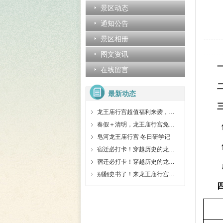
景区动态
通知公告
景区相册
图文资讯
在线留言
最新动态
龙王庙行宫超值福利来袭，学生免费、门票特惠、拼团精讲等超划算！
春假＋清明，龙王庙行宫免票啦！！
皂河龙王庙行宫 冬日研学记
宿迁必打卡！穿越历史的龙王庙行宫，藏着你不知道的惊喜
宿迁必打卡！穿越历史的龙王庙行宫，藏着你不知道的惊喜
别翻史书了！来龙王庙行宫，让这些守护者告诉你皇家秘密！