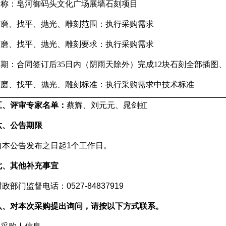
名称：皂河御码头文化广场展墙石刻项目
打磨、找平、抛光、雕刻范围：执行采购需求
打磨、找平、抛光、雕刻要求：执行采购需求
工期：合同签订后
35
日内（阴雨天除外）完成
12
块石刻全部插图
打磨、找平、抛光、雕刻标准：执行采购需求中技术标准
五、评审专家名单：
蔡辉、刘元元、晁剑虹
六、公告期限
自本公告发布之日起
1
个工作日。
七、其他补充事宜
财政部门监督电话：
0527-84837919
八、对本次采购提出询问，请按以下方式联系。