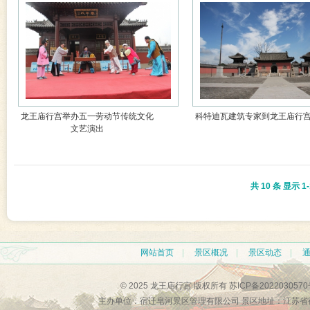
龙王庙行宫举办五一劳动节传统文化
科特迪瓦建筑专家到龙王庙行
文艺演出
共
10
条 显示
1-
网站首页
|
景区概况
|
景区动态
|
© 2025 龙王庙行宫 版权所有
苏ICP备2022030570
主办单位：宿迁皂河景区管理有限公司 景区地址：江苏省