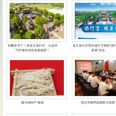
别翻史书了！来龙王庙行宫，让这些
龙王庙行宫景区端午节期间“游
守护者告诉你皇家秘密！
美酒”活动
骆马湖特产-银鱼
宿迁市柳琴剧团昨日挂牌